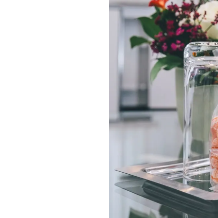
fbau
rsorge