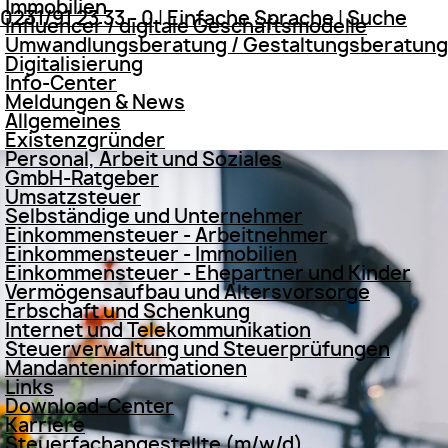
Immobilien
0231/91 23 33 - 0
|
Einfache Sprache
|
Suche
Influencer / digitale Geschäftsmodelle
Umwandlungsberatung / Gestaltungsberatung
Digitalisierung
Info-Center
Meldungen & News
Allgemeines
Existenzgründer
Personal, Arbeit und Soziales
GmbH-Ratgeber
Umsatzsteuer
Selbständige und Unternehmer
Einkommensteuer - Arbeitnehmer
Einkommensteuer - Immobilien
Einkommensteuer - Ehepartner und Kinder
Vermögensaufbau und Altersvorsorge
Erbschaft und Schenkung
Internet und Telekommunikation
Steuerverwaltung und Steuerprüfungen
Mandanteninformationen
Links
Download-Center
Karriere
Steuerfachangestellte (m/w/d)