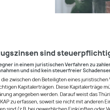
zugszinsen sind steuerpflicht
egner in einem juristischen Verfahren zu zahlen
innahmen und sind kein steuerfreier Schadense
die zwischen den Beteiligten eines juristischen
ichtigen Kapitalerträgen. Diese Kapitalerträge
rung angegeben werden. Darauf weist das Thüri
e KAP zu erfassen, soweit sie nicht mit anderen E
n sind (z.B. bei gewerblichen Einkünften oder 