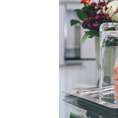
tung
ngen