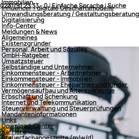
Immobilien
0231/91 23 33 - 0
|
Einfache Sprache
|
Suche
Influencer / digitale Geschäftsmodelle
Umwandlungsberatung / Gestaltungsberatung
Digitalisierung
Info-Center
Meldungen & News
Allgemeines
Existenzgründer
Personal, Arbeit und Soziales
GmbH-Ratgeber
Umsatzsteuer
Selbständige und Unternehmer
Einkommensteuer - Arbeitnehmer
Einkommensteuer - Immobilien
Einkommensteuer - Ehepartner und Kinder
Vermögensaufbau und Altersvorsorge
Erbschaft und Schenkung
Internet und Telekommunikation
Steuerverwaltung und Steuerprüfungen
Mandanteninformationen
Links
Download-Center
Karriere
Steuerfachangestellte (m/w/d)