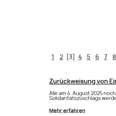
1
2
[3]
4
5
6
7
8
Zurückweisung von Ei
Alle am 4. August 2025 noc
Solidaritätszuschlags wer
Mehr erfahren