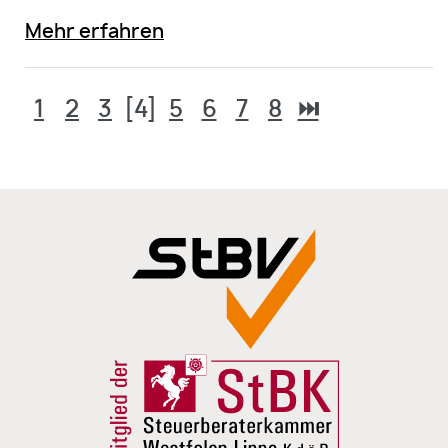
Mehr erfahren
1
2
3
[4]
5
6
7
8
⏭