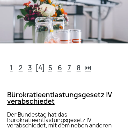
1
2
3
[4]
5
6
7
8
⏭
Bürokratieentlastungsgesetz IV
verabschiedet
Der Bundestag hat das
Bürokratieentlastungsgesetz IV
verabschiedet, mit dem neben anderen