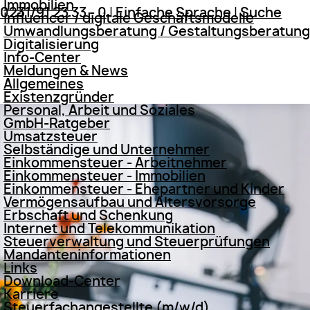
Immobilien
0231/91 23 33 - 0
|
Einfache Sprache
|
Suche
Influencer / digitale Geschäftsmodelle
Umwandlungsberatung / Gestaltungsberatung
Digitalisierung
Info-Center
Meldungen & News
Allgemeines
Existenzgründer
Personal, Arbeit und Soziales
GmbH-Ratgeber
Umsatzsteuer
Selbständige und Unternehmer
Einkommensteuer - Arbeitnehmer
Einkommensteuer - Immobilien
Einkommensteuer - Ehepartner und Kinder
Vermögensaufbau und Altersvorsorge
Erbschaft und Schenkung
Internet und Telekommunikation
Steuerverwaltung und Steuerprüfungen
Mandanteninformationen
Links
Download-Center
Karriere
Steuerfachangestellte (m/w/d)