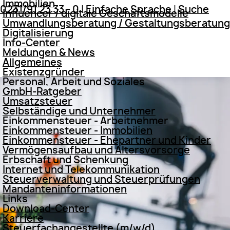
Immobilien
0231/91 23 33 - 0
|
Einfache Sprache
|
Suche
Influencer / digitale Geschäftsmodelle
Umwandlungsberatung / Gestaltungsberatung
Digitalisierung
Info-Center
Meldungen & News
Allgemeines
Existenzgründer
Personal, Arbeit und Soziales
GmbH-Ratgeber
Umsatzsteuer
Selbständige und Unternehmer
Einkommensteuer - Arbeitnehmer
Einkommensteuer - Immobilien
Einkommensteuer - Ehepartner und Kinder
Vermögensaufbau und Altersvorsorge
Erbschaft und Schenkung
Internet und Telekommunikation
Steuerverwaltung und Steuerprüfungen
Mandanteninformationen
Links
Download-Center
Karriere
Steuerfachangestellte (m/w/d)